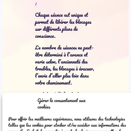
:
Chaque séance est unique et
permet de libérer les blocages
sur différents plans de
conscience.
Le nombre de séances ne peut-
être déterminé à l’avance et
varie selon, l’ancienneté des
troubles, les blocages à évacuer,
l’envie d’aller plus loin dans
votre cheminement.
invitation à lâcher tout ce qui
Gérer le consentement aux
les bloquent et les encombrent
cookies
(obsessions, idées, croyances,
peurs…). C’est une véritable
Pour offrir les meilleures expériences, nous utilisons des technologies
pause-détente pour se laisser
telles que les cookies pour stocker et/ou accéder aux informations des
aller, lâcher-prise afin d’être