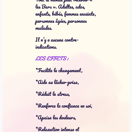
les Bars ». Adultes, ados,
enfants, bébés, femmes enceinte,
personnes âgées, personnes
malades.
Il n’y a aucune contre-
indications.
LES EFFETS :
*Facilite le changement,
*Aide au lâcher-prise,
*Réduit le stress,
*Renforce la confiance en soi,
*Apaise les douleurs,
*Relaxation intense et