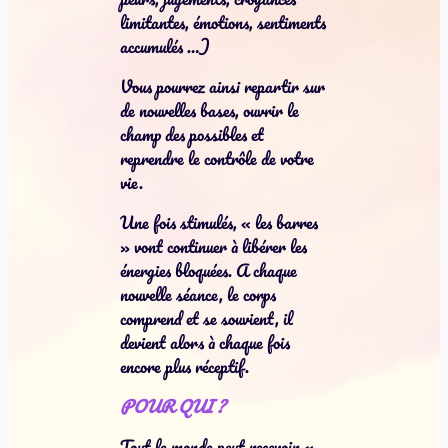
limitantes, émotions, sentiments
accumulés …)
Vous pourrez ainsi repartir sur
de nouvelles bases, ouvrir le
champ des possibles et
reprendre le contrôle de votre
vie.
Une fois stimulés, « les barres
» vont continuer à libérer les
énergies bloquées. A chaque
nouvelle séance, le corps
comprend et se souvient, il
devient alors à chaque fois
encore plus réceptif.
POUR QUI ?
Tout le monde peut recevoir «