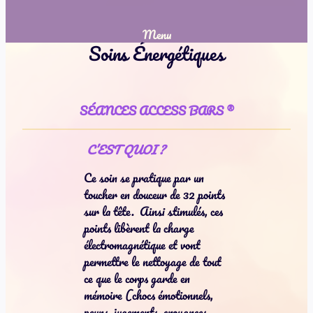
Menu
Soins Énergétiques
SÉANCES ACCESS BARS ®
C’EST QUOI ?
Ce soin se pratique par un
toucher en douceur de 32 points
sur la tête. Ainsi stimulés, ces
points libèrent la charge
électromagnétique et vont
permettre le nettoyage de tout
ce que le corps garde en
mémoire (chocs émotionnels,
peurs, jugements, croyances