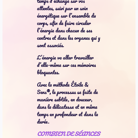
temps d’échange sur vos
attentes, suivi par un soin
énergétique sur l’ensemble du
corps, afin de faire circuler
l’énergie dans chacun de ses
centres et dans les organes qui y
sont associés.
L’énergie va aller travailler
d’elle-même sur ces mémoires
bloquantes.
Avec la méthode Êtoile &
Sens
®,
le processus se faite de
manière subtile, en douceur,
dans la délicatesse et en même
temps en profondeur et dans la
durée.
COMBIEN DE SÉANCES