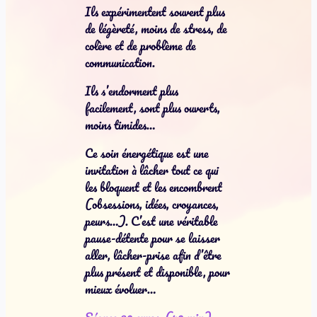
Ils expérimentent souvent plus
de légèreté, moins de stress, de
colère et de problème de
communication.
Ils s’endorment plus
facilement, sont plus ouverts,
moins timides…
Ce soin énergétique est une
invitation à lâcher tout ce qui
les bloquent et les encombrent
(obsessions, idées, croyances,
peurs…). C’est une véritable
pause-détente pour se laisser
aller, lâcher-prise afin d’être
plus présent et disponible, pour
mieux évoluer…
Séance 60 euros (40 min)