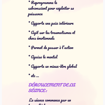
* Reprogramme le
subconscient pour exploiter sa
puissance
* Apporte une paix intérieure
* Agit sur les traumatismes et
chocs émotionnels
* Permet de passer à l’action
* Apaise le mental
* Apporte un mieux-être global
* etc …
DÉROULEMENT DE LA
SÉANCE :
La séance commence par un