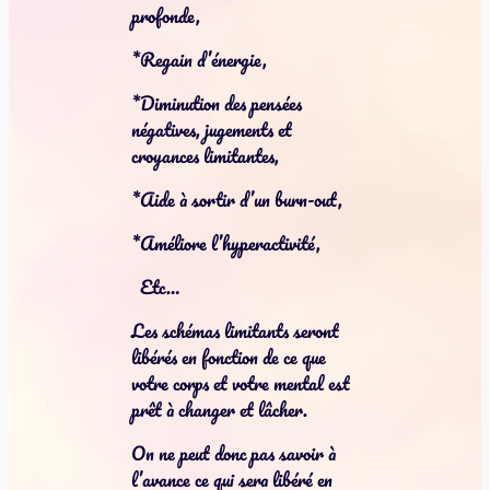
profonde,
*Regain d’énergie,
*Diminution des pensées
négatives, jugements et
croyances limitantes,
*Aide à sortir d’un burn-out,
*Améliore l’hyperactivité,
Etc…
Les schémas limitants seront
libérés en fonction de ce que
votre corps et votre mental est
prêt à changer et lâcher.
On ne peut donc pas savoir à
l’avance ce qui sera libéré en