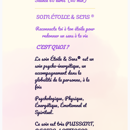
SOIN ÉTOILE & SENS ®
Reconnecte toi à ton étoile pour
redonner un sens à ta vie
C’EST QUOI ?
Le soin Étoile & Sens
®
est un
soin psycho-énergétique, un
accompagnement dans la
globalité de la personne, à la
fois
Psychologique, Physique,
Énergétique, Émotionnel et
Spirituel.
Ce soin est très PUISSANT,