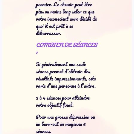
premier. Le chemin peut être
plus ou moins long selon ce que
votre inconscient aura décidé de
quoi il est prêt à se
débarrasser.
COMBIEN DE SÉANCES
:
Si généralement une seule
séance permet d’obtenir des
résultats impressionnants, cela
varie d’une personne à l’autre.
3 à 4 séances pour atteindre
votre objectif final.
Pour une grosse dépression ou
un burn-out en moyenne 6
séances.