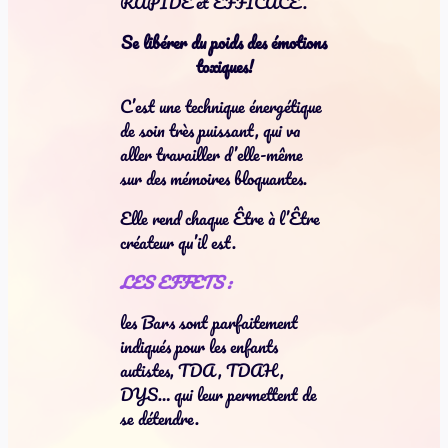
RAPIDE et EFFICACE.
Se libérer du poids des émotions
toxiques!
C’est une technique énergétique
de soin très puissant, qui va
aller travailler d’elle-même
sur des mémoires bloquantes.
Elle rend chaque Être à l’Être
créateur qu’il est.
LES EFFETS :
les Bars sont parfaitement
indiqués pour les enfants
autistes, TDA, TDAH,
DYS… qui leur permettent de
se détendre.