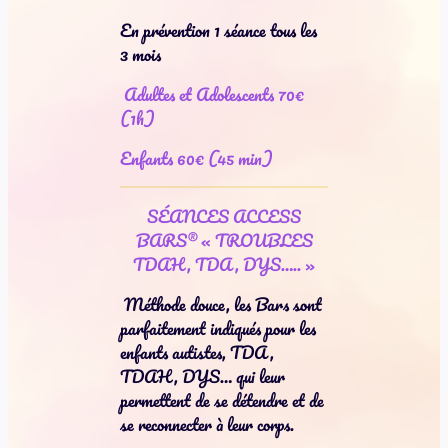
En prévention 1 séance tous les
3 mois
Adultes et Adolescents 70€
(1h)
Enfants 60€ (45 min)
SÉANCES ACCESS
BARS® « TROUBLES
TDAH, TDA, DYS….. »
Méthode douce, les Bars sont
parfaitement indiqués pour les
enfants autistes, TDA,
TDAH, DYS… qui leur
permettent de se détendre et de
se reconnecter à leur corps.