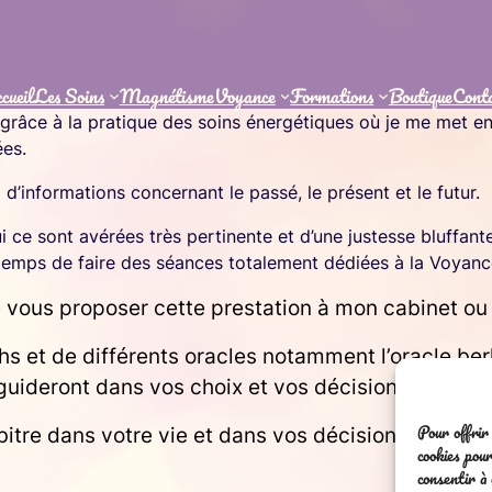
cueil
Les Soins
Magnétisme
Voyance
Formations
Boutique
Cont
grâce à la pratique des soins énergétiques où je me met 
ées.
d’informations concernant le passé, le présent et le futur.
i ce sont avérées très pertinente et d’une justesse bluffante
temps de faire des séances totalement dédiées à la Voyanc
e vous proposer cette prestation à mon cabinet ou
 et de différents oracles notamment l’oracle berlin
 guideront dans vos choix et vos décisions.
Pour offrir 
bitre dans votre vie et dans vos décisions.
cookies pou
consentir à