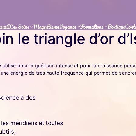
cueil
Les Soins
Magnétisme
Voyance
Formations
Boutique
Cont
in le triangle d’or d’I
e utilisé pour la guérison intense et pour la croissance pers
st une énergie de très haute fréquence qui permet de s’ancr
nscience à des
 les méridiens et toutes
btils,