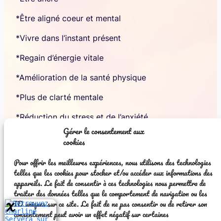
*Être aligné coeur et mental
*Vivre dans l’instant présent
*Regain d’énergie vitale
*Amélioration de la santé physique
*Plus de clarté mentale
*Réduction du stress et de l’anxiété
Gérer le consentement aux
*Liste non exhaustive …
cookies
DEROULEMENT DE LA SEANCE :
Pour offrir les meilleures expériences, nous utilisons des technologies
telles que les cookies pour stocker et/ou accéder aux informations des
Ce soin énergétique se fait uniquement à distance
appareils. Le fait de consentir à ces technologies nous permettra de
et ne nécessite pas que vous soyez disponible au
traiter des données telles que le comportement de navigation ou les
moment du soin. Une fois le rdv pris, il faudra me
ID uniques sur ce site. Le fait de ne pas consentir ou de retirer son
transmettre votre nom, prénom, date de naissance
consentement peut avoir un effet négatif sur certaines