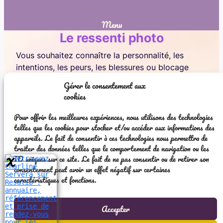
Menu
Le ressenti photo
Vous souhaitez connaître la personnalité, les
intentions, les peurs, les blessures ou blocage
d’une personne ?! Cette prestation est faite pour
Gérer le consentement aux
vous !
cookies
⚠ Le ressenti est destiné à vous éclairer dans
Pour offrir les meilleures expériences, nous utilisons des technologies
votre relation avec une personne et non pas à
telles que les cookies pour stocker et/ou accéder aux informations des
être intrusive dans sa vie.
appareils. Le fait de consentir à ces technologies nous permettra de
traiter des données telles que le comportement de navigation ou les
Cette prestation se fait uniquement à distance
ID uniques sur ce site. Le fait de ne pas consentir ou de retirer son
avec un retour par note vocale dans les 48h
consentement peut avoir un effet négatif sur certaines
suivant votre réservation. Il me faudra la photo, le
caractéristiques et fonctions.
prénom et l’âge.
Accepter
TARIF : 15 euros